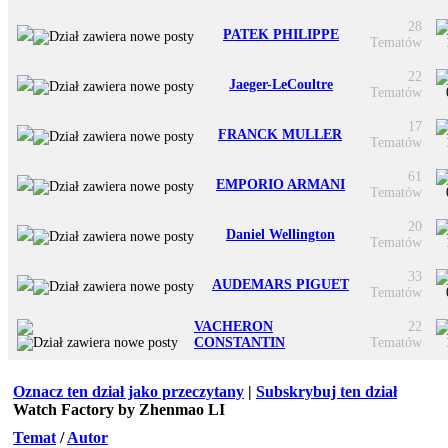
28
PATEK PHILIPPE
Tematów
22
Jaeger-LeCoultre
Tematów
17
FRANCK MULLER
Tematów
61
EMPORIO ARMANI
Tematów
20
Daniel Wellington
Tematów
33
AUDEMARS PIGUET
Tematów
VACHERON
22
CONSTANTIN
Tematów
Oznacz ten dział jako przeczytany
|
Subskrybuj ten dział
Watch Factory by Zhenmao LI
Temat
/
Autor