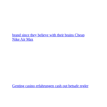
brand since they believe with their brains Cheap
Nike Air Max
Genting casino erfahrungen cash out betsafe regler