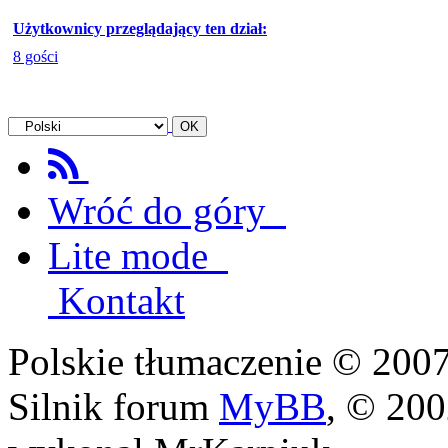
Użytkownicy przeglądający ten dział:
8 gości
Wróć do góry
Lite mode
Kontakt
Polskie tłumaczenie © 20
Silnik forum
MyBB
, © 20