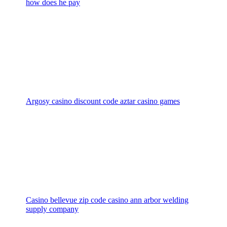
how does he pay
Argosy casino discount code aztar casino games
Casino bellevue zip code casino ann arbor welding
supply company