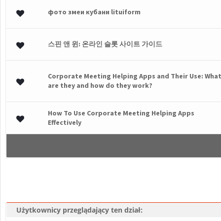
фото змеи кубани lituiform
łosów - średnia ocena: 0 na 5 gwiazdek
1
2
3
4
5
스핀 앤 윈: 온라인 슬롯 사이트 가이드
łosów - średnia ocena: 0 na 5 gwiazdek
1
2
3
4
5
Corporate Meeting Helping Apps and Their Use: Wha
łosów - średnia ocena: 0 na 5 gwiazdek
1
2
3
4
5
are they and how do they work?
How To Use Corporate Meeting Helping Apps
łosów - średnia ocena: 0 na 5 gwiazdek
1
2
3
4
5
Effectively
Użytkownicy przeglądający ten dział: