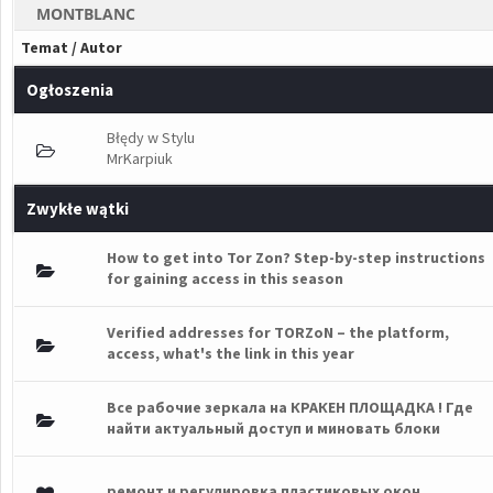
MONTBLANC
Temat
/
Autor
Ogłoszenia
Błędy w Stylu
MrKarpiuk
Zwykłe wątki
How to get into Tor Zon? Step-by-step instructions
łosów - średnia ocena: 0 na 5 gwiazdek
1
2
3
4
5
for gaining access in this season
Verified addresses for TORZoN – the platform,
łosów - średnia ocena: 0 na 5 gwiazdek
1
2
3
4
5
access, what's the link in this year
Все рабочие зеркала на КРАКЕН ПЛОЩАДКА ! Где
łosów - średnia ocena: 0 na 5 gwiazdek
1
2
3
4
5
найти актуальный доступ и миновать блоки
ремонт и регулировка пластиковых окон
łosów - średnia ocena: 0 na 5 gwiazdek
1
2
3
4
5