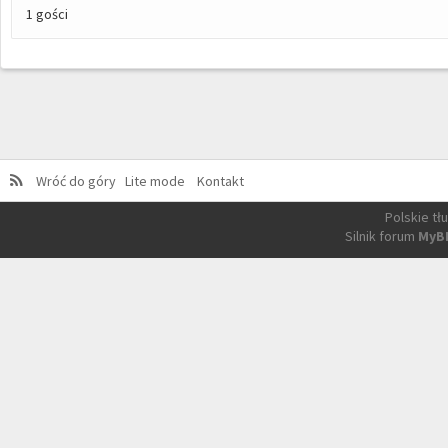
1 gości
Wróć do góry
Lite mode
Kontakt
Polskie t
Silnik forum
MyB