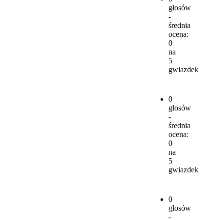
głosów
-
średnia
ocena:
0
na
5
gwiazdek
0
głosów
-
średnia
ocena:
0
na
5
gwiazdek
0
głosów
-