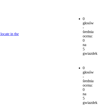
0
głosów
-
średnia
locate in the
ocena:
0
na
5
gwiazdek
0
głosów
-
średnia
ocena:
0
na
5
gwiazdek