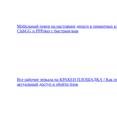
Мобильный покер на настоящие деньги в приватных к
ClubGG и PPPoker с быстрым выв
Все рабочие зеркала на КРАКЕН ПЛОЩАДКА ! Как п
актуальный доступ и обойти блок