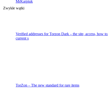
MrKarpiuk
Zwykłe wątki
Verified addresses for Torzon Dark – the site, access, how to 
current s
TorZon – The new standard for rare items