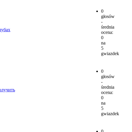
0
głosów
-
średnia
лубах
ocena:
0
na
5
gwiazdek
0
głosów
-
średnia
олучить
ocena:
0
na
5
gwiazdek
0