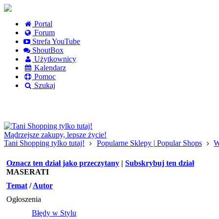
Portal
Forum
Strefa YouTube
ShoutBox
Użytkownicy
Kalendarz
Pomoc
Szukaj
Logowanie
Logowanie Facebook
Rejestracja
Mądrzejsze zakupy, lepsze życie!
Tani Shopping tylko tutaj!
Popularne Sklepy | Popular Shops
W
Oznacz ten dział jako przeczytany
|
Subskrybuj ten dział
MASERATI
Temat
/
Autor
Ogłoszenia
Błędy w Stylu