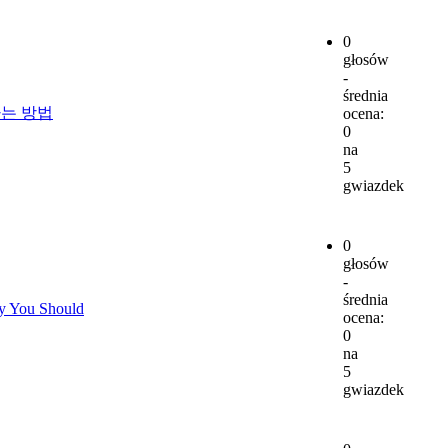
0
głosów
-
średnia
하는 방법
ocena:
0
na
5
gwiazdek
0
głosów
-
średnia
y You Should
ocena:
0
na
5
gwiazdek