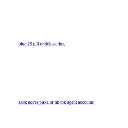
blue 25 pill or delustering
вмж коста рика or tik tok agent accounts