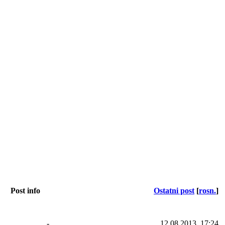
Post info
Ostatni post
[
rosn.
]
-
12.08.2013, 17:24