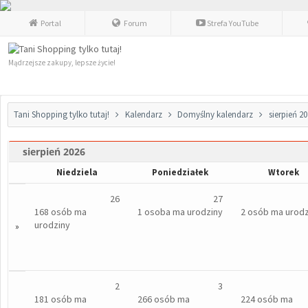
Portal
Forum
Strefa YouTube
Mądrzejsze zakupy, lepsze życie!
Tani Shopping tylko tutaj!
Kalendarz
Domyślny kalendarz
sierpień 2
sierpień 2026
Niedziela
Poniedziałek
Wtorek
26
27
168 osób ma
1 osoba ma urodziny
2 osób ma urodz
urodziny
»
2
3
181 osób ma
266 osób ma
224 osób ma