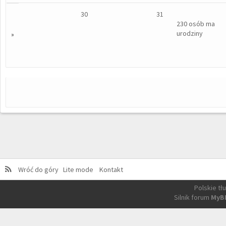
30
31
230 osób ma
urodziny
»
Wróć do góry
Lite mode
Kontakt
Polskie t
Silnik forum
MyB