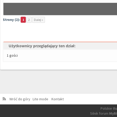
Strony (2):
1
2
Dalej »
Użytkownicy przeglądający ten dział:
1 gości
Wróć do góry
Lite mode
Kontakt
Polskie t
Silnik forum
MyB