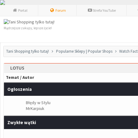
Portal
Forum
Strefa YouTube
Mądrzejsze zakupy, lepsze życie!
Tani Shopping tylko tutaj!
Popularne Sklepy | Popular Shops
Watch Fact
LOTUS
Temat
/
Autor
Ogłoszenia
Błędy w Stylu
MrKarpiuk
Zwykłe wątki