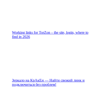
Working links for TorZon – the site, login, where to
find in 2026
Зеркало на КрАкЕн — Найти свежий линк и
подключиться без проблем!