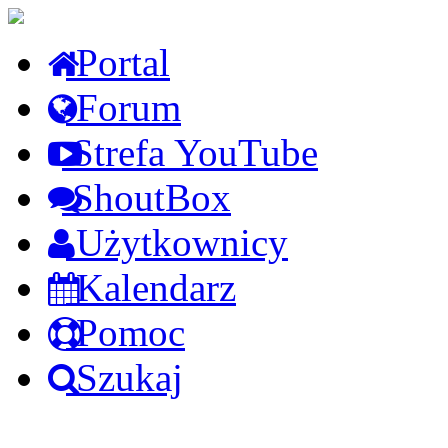
Portal
Forum
Strefa YouTube
ShoutBox
Użytkownicy
Kalendarz
Pomoc
Szukaj