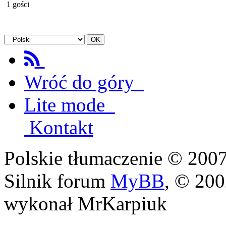
1 gości
Wróć do góry
Lite mode
Kontakt
Polskie tłumaczenie © 20
Silnik forum
MyBB
, © 20
wykonał MrKarpiuk