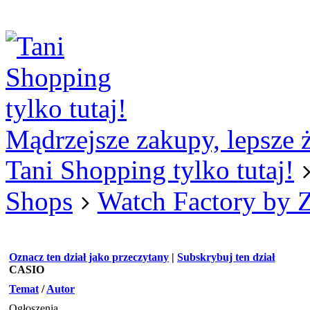
Logowanie
Logowanie Facebook
Rejestracja
Mądrzejsze zakupy, lepsze 
Tani Shopping tylko tutaj!
Shops
Watch Factory by 
Oznacz ten dział jako przeczytany
|
Subskrybuj ten dział
CASIO
Temat
/
Autor
Ogłoszenia