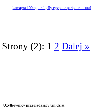
kamagra 100mg oral jelly egypt or peripheroneural
Strony (2):
1
2
Dalej »
Użytkownicy przeglądający ten dział: