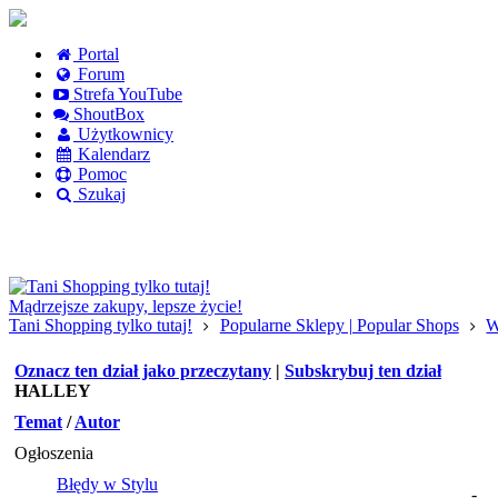
Portal
Forum
Strefa YouTube
ShoutBox
Użytkownicy
Kalendarz
Pomoc
Szukaj
Logowanie
Logowanie Facebook
Rejestracja
Mądrzejsze zakupy, lepsze życie!
Tani Shopping tylko tutaj!
Popularne Sklepy | Popular Shops
W
Oznacz ten dział jako przeczytany
|
Subskrybuj ten dział
HALLEY
Temat
/
Autor
Ogłoszenia
Błędy w Stylu
-