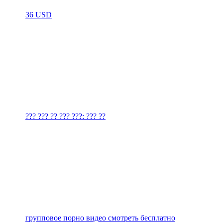
36 USD
??? ??? ?? ??? ???: ??? ??
групповое порно видео смотреть бесплатно