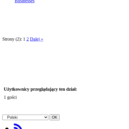
Businesses
Strony (2):
1
2
Dalej »
Użytkownicy przeglądający ten dział:
1 gości