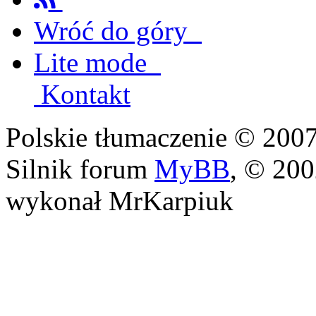
Wróć do góry
Lite mode
Kontakt
Polskie tłumaczenie © 20
Silnik forum
MyBB
, © 20
wykonał MrKarpiuk