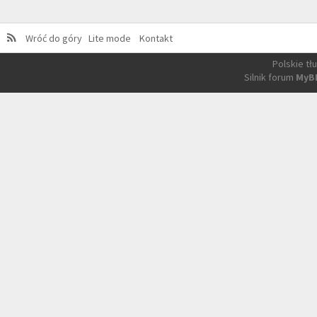
Wróć do góry
Lite mode
Kontakt
Polskie t
Silnik forum
MyB