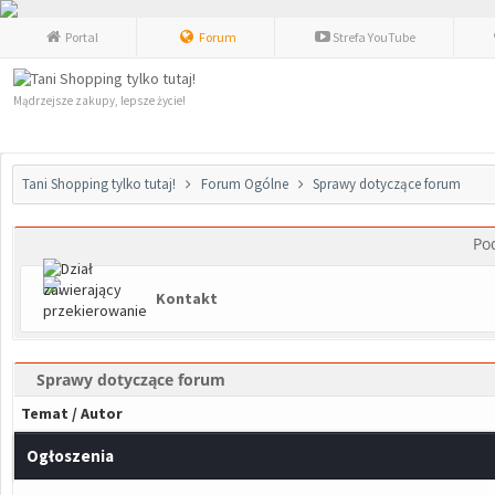
Portal
Forum
Strefa YouTube
Mądrzejsze zakupy, lepsze życie!
Tani Shopping tylko tutaj!
Forum Ogólne
Sprawy dotyczące forum
Po
Kontakt
Sprawy dotyczące forum
Temat
/
Autor
Ogłoszenia