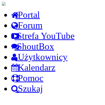
Portal
Forum
Strefa YouTube
ShoutBox
Użytkownicy
Kalendarz
Pomoc
Szukaj