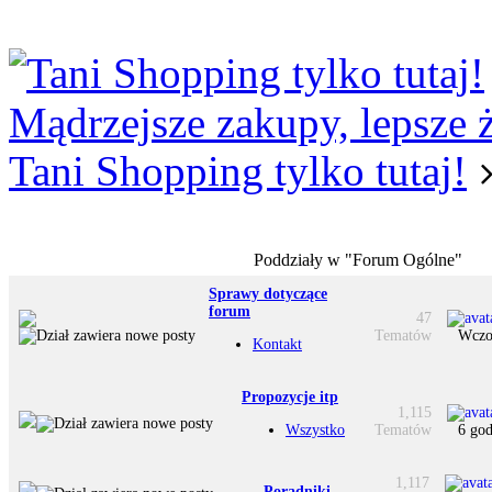
Logowanie
Logowanie Facebook
Rejestracja
Mądrzejsze zakupy, lepsze 
Tani Shopping tylko tutaj!
Poddziały w "Forum Ogólne"
Sprawy dotyczące
forum
47
Tematów
Wczor
Kontakt
Propozycje itp
1,115
Wszystko
Tematów
6 god
1,117
Poradniki