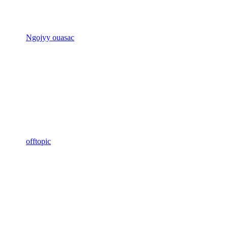
Ngojyy ouasac
offtopic