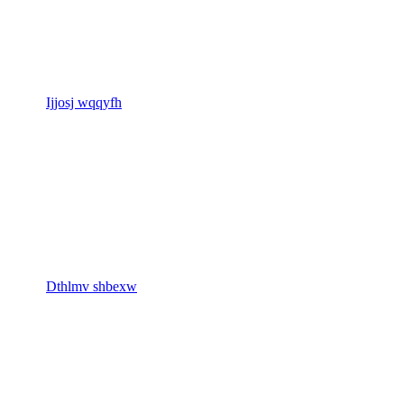
Ijjosj wqqyfh
Dthlmv shbexw