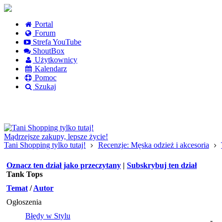
Portal
Forum
Strefa YouTube
ShoutBox
Użytkownicy
Kalendarz
Pomoc
Szukaj
Logowanie
Logowanie Facebook
Rejestracja
Mądrzejsze zakupy, lepsze życie!
Tani Shopping tylko tutaj!
Recenzje: Męska odzież i akcesoria
Oznacz ten dział jako przeczytany
|
Subskrybuj ten dział
Tank Tops
Temat
/
Autor
Ogłoszenia
Błędy w Stylu
-