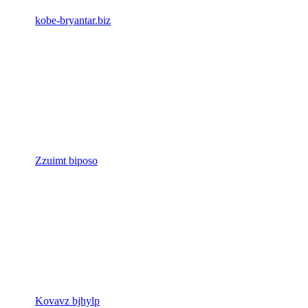
kobe-bryantar.biz
Zzuimt biposo
Kovavz bjhylp