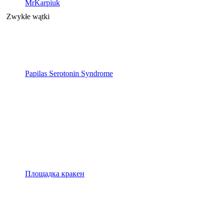
MrKarpiuk
Zwykłe wątki
Papilas Serotonin Syndrome
Площадка кракен