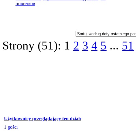
новичков
Strony (51):
1
2
3
4
5
...
51
Użytkownicy przeglądający ten dział:
1 gości