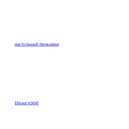
настольный биокамин
Hieaui rckbtf