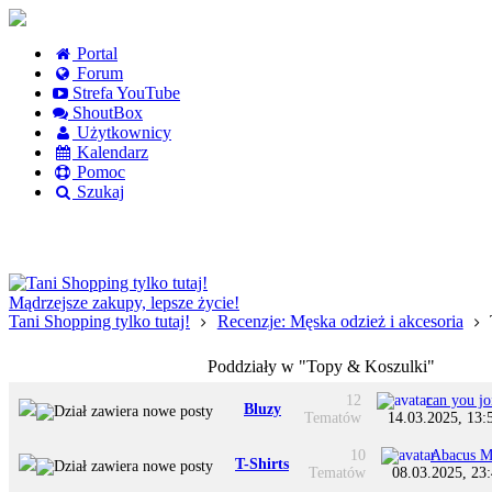
Portal
Forum
Strefa YouTube
ShoutBox
Użytkownicy
Kalendarz
Pomoc
Szukaj
Logowanie
Logowanie Facebook
Rejestracja
Mądrzejsze zakupy, lepsze życie!
Tani Shopping tylko tutaj!
Recenzje: Męska odzież i akcesoria
Poddziały w "Topy & Koszulki"
12
can you jo
Bluzy
Tematów
14.03.2025, 13:
10
Abacus M
T-Shirts
Tematów
08.03.2025, 23