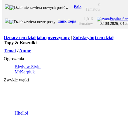
0
Polo
Tematów
1,016
Papilas Se
Tank Tops
Tematów
02.08.2026, 04:3
Oznacz ten dział jako przeczytany
|
Subskrybuj ten dział
Topy & Koszulki
Temat
/
Autor
Ogłoszenia
Błędy w Stylu
-
MrKarpiuk
Zwykłe wątki
Hhello!