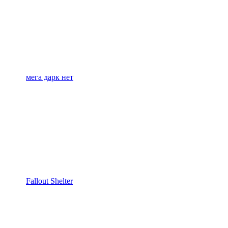
мега дарк нет
Fallout Shelter