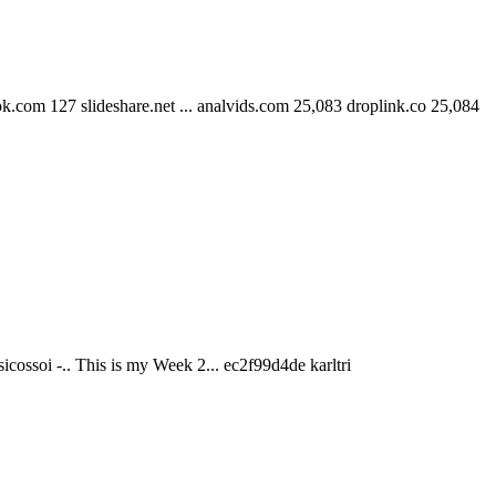
ok.com 127 slideshare.net ... analvids.com 25,083 droplink.co 25,084
soi -.. This is my Week 2... ec2f99d4de karltri