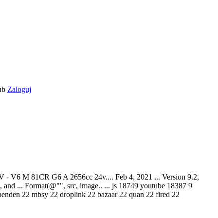
ub
Zaloguj
CR G6 A 2656cc 24v.... Feb 4, 2021 ... Version 9.2,
e, and ... Format(@"", src, image.. ... js 18749 youtube 18387 9
spenden 22 mbsy 22 droplink 22 bazaar 22 quan 22 fired 22