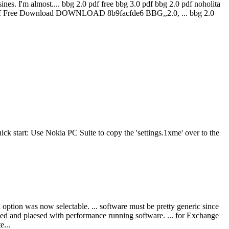
es. I'm almost.... bbg 2.0 pdf free bbg 3.0 pdf bbg 2.0 pdf noholita
.0 Pdf Free Download DOWNLOAD 8b9facfde6 BBG,,2.0, ... bbg 2.0
uick start: Use Nokia PC Suite to copy the 'settings.1xme' over to the
tion was now selectable. ... software must be pretty generic since
sed and plaesed with performance running software. ... for Exchange
e...