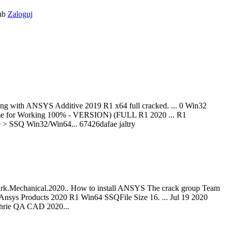
ub
Zaloguj
ng with ANSYS Additive 2019 R1 x64 full cracked. ... 0 Win32
etime for Working 100% - VERSION) (FULL R1 2020 ... R1
> SSQ Win32/Win64... 67426dafae jaltry
ark.Mechanical.2020.. How to install ANSYS The crack group Team
nsys Products 2020 R1 Win64 SSQFile Size 16. ... Jul 19 2020
thrie QA CAD 2020...