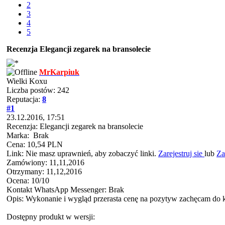
2
3
4
5
Recenzja Elegancji zegarek na bransolecie
MrKarpiuk
Wielki Koxu
Liczba postów: 242
Reputacja:
8
#1
23.12.2016, 17:51
Recenzja: Elegancji zegarek na bransolecie
Marka: Brak
Cena: 10,54 PLN
Link: Nie masz uprawnień, aby zobaczyć linki.
Zarejestruj sie
lub
Za
Zamówiony: 11,11,2016
Otrzymany: 11,12,2016
Ocena: 10/10
Kontakt WhatsApp Messenger: Brak
Opis: Wykonanie i wygląd przerasta cenę na pozytyw zachęcam do
Dostępny produkt w wersji: