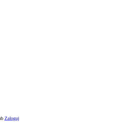
ub
Zaloguj