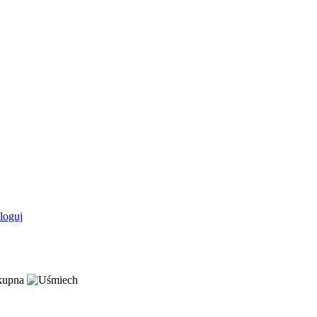
loguj
 kupna