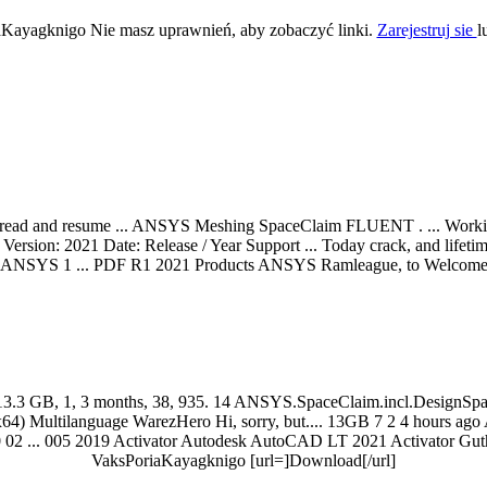
Kayagknigo Nie masz uprawnień, aby zobaczyć linki.
Zarejestruj sie
l
o read and resume ... ANSYS Meshing SpaceClaim FLUENT . ... Worki
rsion: 2021 Date: Release / Year Support ... Today crack, and lif
m ANSYS 1 ... PDF R1 2021 Products ANSYS Ramleague, to Welcome 
 13.3 GB, 1, 3 months, 38, 935. 14 ANSYS.SpaceClaim.incl.DesignSp
 Multilanguage WarezHero Hi, sorry, but.... 13GB 7 2 4 hours ago A
 02 ... 005 2019 Activator Autodesk AutoCAD LT 2021 Activator Gu
VaksPoriaKayagknigo [url=]Download[/url]