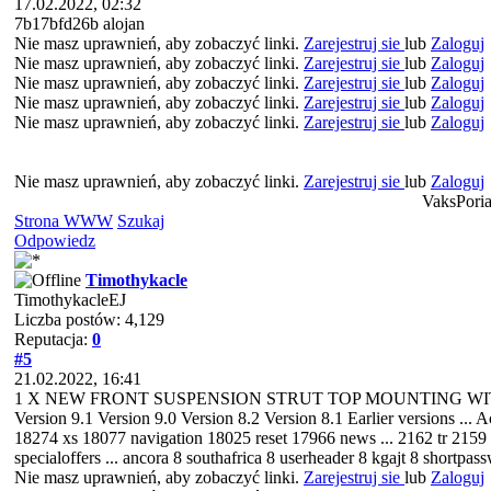
17.02.2022, 02:32
7b17bfd26b alojan
Nie masz uprawnień, aby zobaczyć linki.
Zarejestruj sie
lub
Zaloguj
Nie masz uprawnień, aby zobaczyć linki.
Zarejestruj sie
lub
Zaloguj
Nie masz uprawnień, aby zobaczyć linki.
Zarejestruj sie
lub
Zaloguj
Nie masz uprawnień, aby zobaczyć linki.
Zarejestruj sie
lub
Zaloguj
Nie masz uprawnień, aby zobaczyć linki.
Zarejestruj sie
lub
Zaloguj
Nie masz uprawnień, aby zobaczyć linki.
Zarejestruj sie
lub
Zaloguj
VaksPoria
Strona WWW
Szukaj
Odpowiedz
Timothykacle
TimothykacleEJ
Liczba postów: 4,129
Reputacja:
0
#5
21.02.2022, 16:41
1 X NEW FRONT SUSPENSION STRUT TOP MOUNTING WITH BEAR
Version 9.1 Version 9.0 Version 8.2 Version 8.1 Earlier versions ... 
18274 xs 18077 navigation 18025 reset 17966 news ... 2162 tr 2159 
specialoffers ... ancora 8 southafrica 8 userheader 8 kgajt 8 shortp
Nie masz uprawnień, aby zobaczyć linki.
Zarejestruj sie
lub
Zaloguj