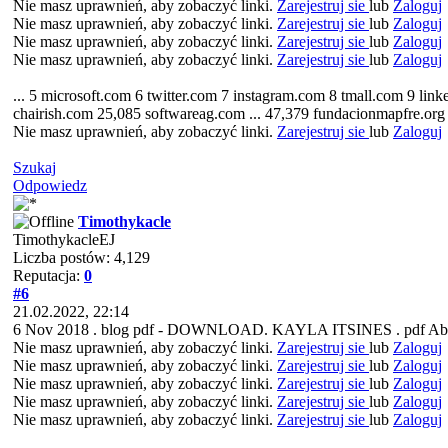
Nie masz uprawnień, aby zobaczyć linki.
Zarejestruj sie
lub
Zaloguj
Nie masz uprawnień, aby zobaczyć linki.
Zarejestruj sie
lub
Zaloguj
Nie masz uprawnień, aby zobaczyć linki.
Zarejestruj sie
lub
Zaloguj
Nie masz uprawnień, aby zobaczyć linki.
Zarejestruj sie
lub
Zaloguj
... 5 microsoft.com 6 twitter.com 7 instagram.com 8 tmall.com 9 lin
chairish.com 25,085 softwareag.com ... 47,379 fundacionmapfre.or
Nie masz uprawnień, aby zobaczyć linki.
Zarejestruj sie
lub
Zaloguj
Szukaj
Odpowiedz
Timothykacle
TimothykacleEJ
Liczba postów: 4,129
Reputacja:
0
#6
21.02.2022, 22:14
6 Nov 2018 . blog pdf - DOWNLOAD. KAYLA ITSINES . pdf About Kay
Nie masz uprawnień, aby zobaczyć linki.
Zarejestruj sie
lub
Zaloguj
Nie masz uprawnień, aby zobaczyć linki.
Zarejestruj sie
lub
Zaloguj
Nie masz uprawnień, aby zobaczyć linki.
Zarejestruj sie
lub
Zaloguj
Nie masz uprawnień, aby zobaczyć linki.
Zarejestruj sie
lub
Zaloguj
Nie masz uprawnień, aby zobaczyć linki.
Zarejestruj sie
lub
Zaloguj