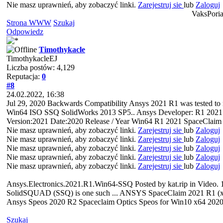
Nie masz uprawnień, aby zobaczyć linki.
Zarejestruj sie
lub
Zaloguj
VaksPoria
Strona WWW
Szukaj
Odpowiedz
Timothykacle
TimothykacleEJ
Liczba postów: 4,129
Reputacja:
0
#8
24.02.2022, 16:38
Jul 29, 2020 Backwards Compatibility Ansys 2021 R1 was tested t
Win64 ISO SSQ SolidWorks 2013 SP5.. Ansys Developer: R1 2021 Ve
Version:2021 Date:2020 Release / Year Win64 R1 2021 SpaceClai
Nie masz uprawnień, aby zobaczyć linki.
Zarejestruj sie
lub
Zaloguj
Nie masz uprawnień, aby zobaczyć linki.
Zarejestruj sie
lub
Zaloguj
Nie masz uprawnień, aby zobaczyć linki.
Zarejestruj sie
lub
Zaloguj
Nie masz uprawnień, aby zobaczyć linki.
Zarejestruj sie
lub
Zaloguj
Nie masz uprawnień, aby zobaczyć linki.
Zarejestruj sie
lub
Zaloguj
Ansys.Electronics.2021.R1.Win64-SSQ Posted by kat.rip in Video.
SolidSQUAD (SSQ) is one such ... ANSYS SpaceClaim 2021 R1 (x64)
Ansys Speos 2020 R2 Spaceclaim Optics Speos for Win10 x64 2020
Szukaj