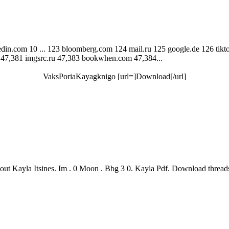
kedin.com 10 ... 123 bloomberg.com 124 mail.ru 125 google.de 126 tikt
g 47,381 imgsrc.ru 47,383 bookwhen.com 47,384...
VaksPoriaKayagknigo [url=]Download[/url]
la Itsines. Im . 0 Moon . Bbg 3 0. Kayla Pdf. Download threadsicos