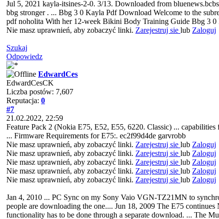
Jul 5, 2021 kayla-itsines-2-0. 3/13. Downloaded from bluenews.bcbsla
bbg stronger . ... Bbg 3 0 Kayla Pdf Download Welcome to the sub
pdf noholita With her 12-week Bikini Body Training Guide Bbg 3 0
Nie masz uprawnień, aby zobaczyć linki.
Zarejestruj sie
lub
Zaloguj
Szukaj
Odpowiedz
EdwardCes
EdwardCesCK
Liczba postów: 7,607
Reputacja:
0
#7
21.02.2022, 22:59
Feature Pack 2 (Nokia E75, E52, E55, 6220. Classic) ... capabilities f
... Firmware Requirements for E75:. ec2f99d4de garvrobb
Nie masz uprawnień, aby zobaczyć linki.
Zarejestruj sie
lub
Zaloguj
Nie masz uprawnień, aby zobaczyć linki.
Zarejestruj sie
lub
Zaloguj
Nie masz uprawnień, aby zobaczyć linki.
Zarejestruj sie
lub
Zaloguj
Nie masz uprawnień, aby zobaczyć linki.
Zarejestruj sie
lub
Zaloguj
Nie masz uprawnień, aby zobaczyć linki.
Zarejestruj sie
lub
Zaloguj
Jan 4, 2010 ... PC Sync on my Sony Vaio VGN-TZ21MN to synchronise 
people are downloading the one.... Jun 18, 2009 The E75 continues N
functionality has to be done through a separate download. ... The Mu