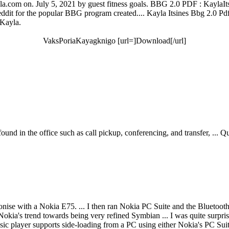
.com on. July 5, 2021 by guest fitness goals. BBG 2.0 PDF : KaylaItsin
reddit for the popular BBG program created.... Kayla Itsines Bbg 2
 Kayla.
VaksPoriaKayagknigo [url=]Download[/url]
ound in the office such as call pickup, conferencing, and transfer, ... Q
with a Nokia E75. ... I then ran Nokia PC Suite and the Bluetooth op
okia's trend towards being very refined Symbian ... I was quite surpri
sic player supports side-loading from a PC using either Nokia's PC Suit