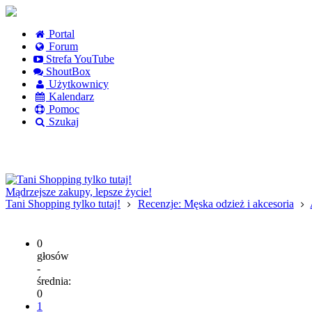
Portal
Forum
Strefa YouTube
ShoutBox
Użytkownicy
Kalendarz
Pomoc
Szukaj
Logowanie
Logowanie Facebook
Rejestracja
Mądrzejsze zakupy, lepsze życie!
Tani Shopping tylko tutaj!
Recenzje: Męska odzież i akcesoria
0
głosów
-
średnia:
0
1