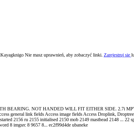
Kayagknigo Nie masz uprawnień, aby zobaczyć linki.
Zarejestruj sie
l
ING. NOT HANDED WILL FIT EITHER SIDE. 2.7i MPV - V6 M 81
Access general link fields Access image fields Access Droplink, Droptre
started 2156 ru 2155 initialised 2150 mob 2149 masthead 2148 ... 22 
assword 8 imgsrc 8 9657 8... ec2f99d4de ubaneke