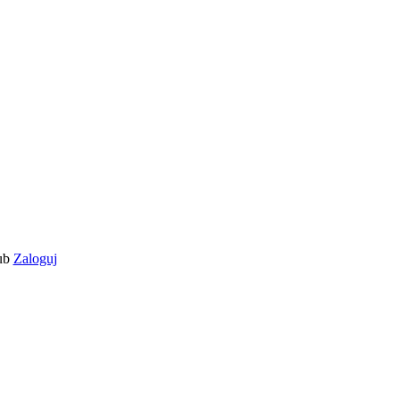
ub
Zaloguj