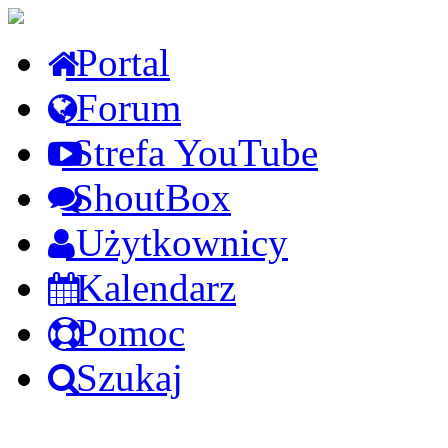
Portal
Forum
Strefa YouTube
ShoutBox
Użytkownicy
Kalendarz
Pomoc
Szukaj