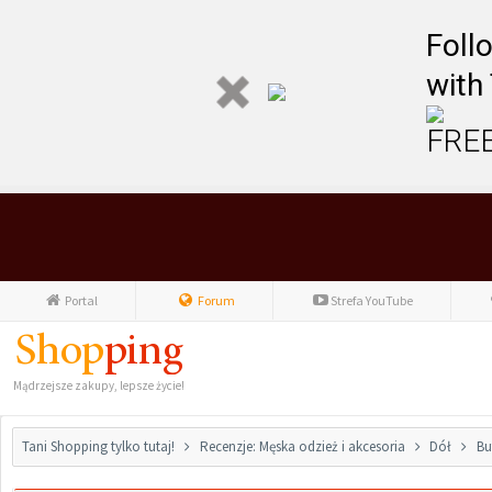
Foll
with
FREE
Portal
Forum
Strefa YouTube
Mądrzejsze zakupy, lepsze życie!
Tani Shopping tylko tutaj!
Recenzje: Męska odzież i akcesoria
Dół
Bu