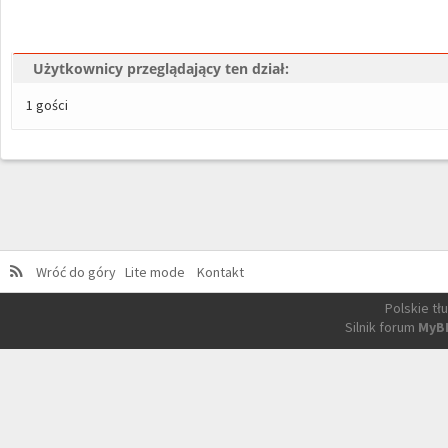
Użytkownicy przeglądający ten dział:
1 gości
Wróć do góry
Lite mode
Kontakt
Polskie t
Silnik forum
MyB