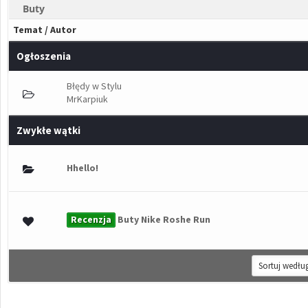
Buty
Temat
/
Autor
Ogłoszenia
Błędy w Stylu
MrKarpiuk
Zwykłe wątki
łosów - średnia ocena: 0 na 5 gwiazdek
Hhello!
1
2
3
4
5
Recenzja
Buty Nike Roshe Run
łosów - średnia ocena: 0 na 5 gwiazdek
1
2
3
4
5