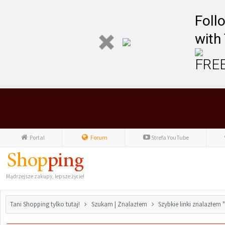
Foll
with
FREE
Portal
Forum
Strefa YouTube
Mądrzejsze zakupy, lepsze życie!
Tani Shopping tylko tutaj!
Szukam | Znalazłem
Szybkie linki znalazłem