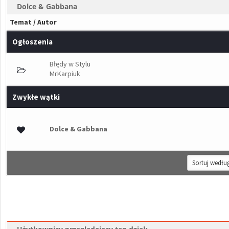
Dolce & Gabbana
Temat
/
Autor
Ogłoszenia
Błędy w Stylu
MrKarpiuk
Zwykłe wątki
łosów - średnia ocena: 0 na 5 gwiazdek
Dolce & Gabbana
1
2
3
4
5