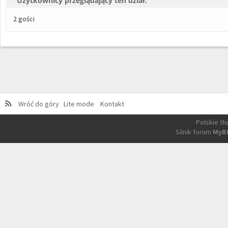
Użytkownicy przeglądający ten dział:
2 gości
Wróć do góry
Lite mode
Kontakt
Polskie t
Silnik forum
MyB