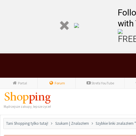
Foll
with
FREE
Portal
Forum
Strefa YouTube
Mądrzejsze zakupy, lepsze życie!
Tani Shopping tylko tutaj!
Szukam | Znalazłem
Szybkie linki znalazłem