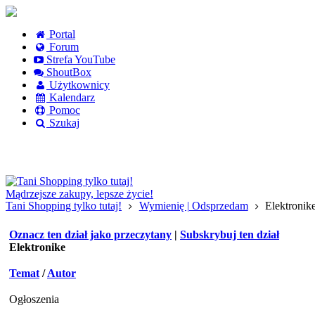
Portal
Forum
Strefa YouTube
ShoutBox
Użytkownicy
Kalendarz
Pomoc
Szukaj
Logowanie
Logowanie Facebook
Rejestracja
Mądrzejsze zakupy, lepsze życie!
Tani Shopping tylko tutaj!
Wymienię | Odsprzedam
Elektronik
Oznacz ten dział jako przeczytany
|
Subskrybuj ten dział
Elektronike
Temat
/
Autor
Ogłoszenia