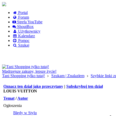
Portal
Forum
Strefa YouTube
ShoutBox
Użytkownicy
Kalendarz
Pomoc
Szukaj
Logowanie
Logowanie Facebook
Rejestracja
Mądrzejsze zakupy, lepsze życie!
Tani Shopping tylko tutaj!
Szukam | Znalazłem
Szybkie linki 
Oznacz ten dział jako przeczytany
|
Subskrybuj ten dział
LOUIS VUITTON
Temat
/
Autor
Ogłoszenia
Błędy w Stylu
-