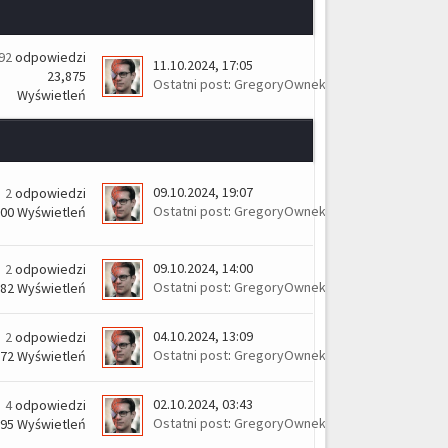
92
odpowiedzi
11.10.2024, 17:05
23,875
Ostatni post
:
GregoryOwnek
Wyświetleń
09.10.2024, 19:07
2
odpowiedzi
Ostatni post
:
GregoryOwnek
00 Wyświetleń
09.10.2024, 14:00
2
odpowiedzi
Ostatni post
:
GregoryOwnek
82 Wyświetleń
04.10.2024, 13:09
2
odpowiedzi
Ostatni post
:
GregoryOwnek
72 Wyświetleń
02.10.2024, 03:43
4
odpowiedzi
Ostatni post
:
GregoryOwnek
95 Wyświetleń