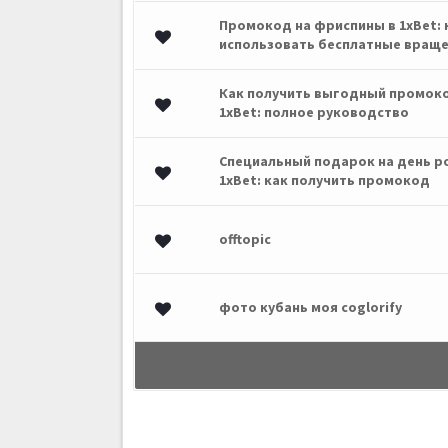
Промокод на фриспины в 1xBet: 
0 głosów - średnia ocena: 0 na 5 gwiazdek
1
2
3
4
5
использовать бесплатные вращ
Как получить выгодный промоко
0 głosów - średnia ocena: 0 na 5 gwiazdek
1
2
3
4
5
1xBet: полное руководство
Специальный подарок на день р
0 głosów - średnia ocena: 0 na 5 gwiazdek
1
2
3
4
5
1xBet: как получить промокод
0 głosów - średnia ocena: 0 na 5 gwiazdek
offtopic
1
2
3
4
5
0 głosów - średnia ocena: 0 na 5 gwiazdek
фото кубань моя coglorify
1
2
3
4
5