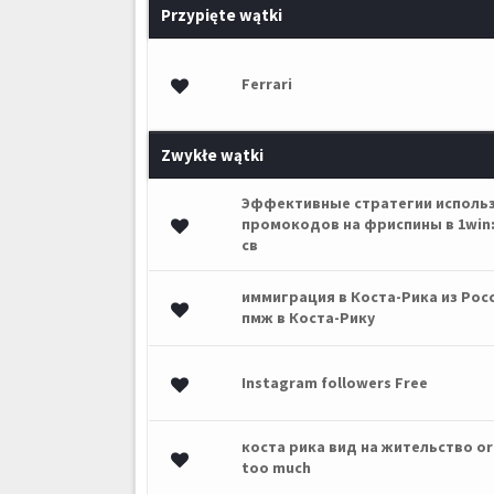
Przypięte wątki
0 głosów - średnia ocena: 0 na 5 gwiazdek
Ferrari
1
2
3
4
5
Zwykłe wątki
Эффективные стратегии исполь
0 głosów - średnia ocena: 0 na 5 gwiazdek
промокодов на фриспины в 1win
1
2
3
4
5
св
иммиграция в Коста-Рика из Росс
0 głosów - średnia ocena: 0 na 5 gwiazdek
1
2
3
4
5
пмж в Коста-Рику
0 głosów - średnia ocena: 0 na 5 gwiazdek
Instagram followers Free
1
2
3
4
5
коста рика вид на жительство or 
0 głosów - średnia ocena: 0 na 5 gwiazdek
1
2
3
4
5
too much