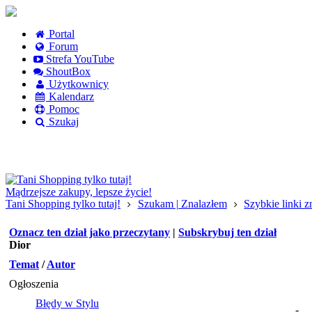
Portal
Forum
Strefa YouTube
ShoutBox
Użytkownicy
Kalendarz
Pomoc
Szukaj
Logowanie
Logowanie Facebook
Rejestracja
Mądrzejsze zakupy, lepsze życie!
Tani Shopping tylko tutaj!
Szukam | Znalazłem
Szybkie linki 
Oznacz ten dział jako przeczytany
|
Subskrybuj ten dział
Dior
Temat
/
Autor
Ogłoszenia
Błędy w Stylu
-