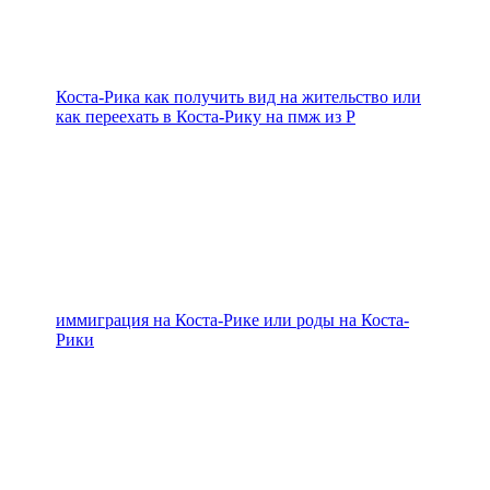
Коста-Рика как получить вид на жительство или
как переехать в Коста-Рику на пмж из Р
иммиграция на Коста-Рике или роды на Коста-
Рики