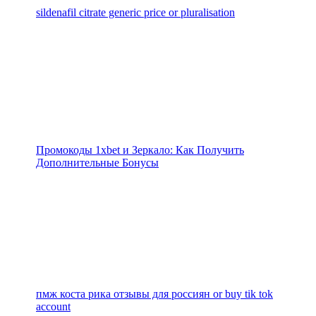
sildenafil citrate generic price or pluralisation
Промокоды 1xbet и Зеркало: Как Получить
Дополнительные Бонусы
пмж коста рика отзывы для россиян or buy tik tok
account