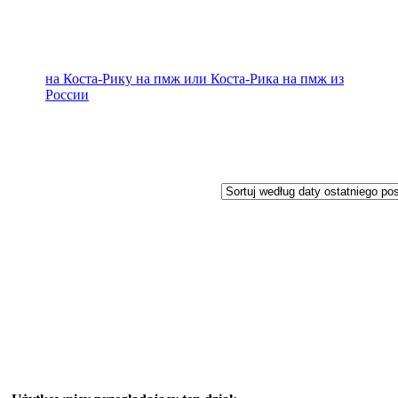
на Коста-Рику на пмж или Коста-Рика на пмж из
России