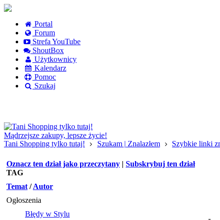
Portal
Forum
Strefa YouTube
ShoutBox
Użytkownicy
Kalendarz
Pomoc
Szukaj
Logowanie
Logowanie Facebook
Rejestracja
Mądrzejsze zakupy, lepsze życie!
Tani Shopping tylko tutaj!
Szukam | Znalazłem
Szybkie linki 
Oznacz ten dział jako przeczytany
|
Subskrybuj ten dział
TAG
Temat
/
Autor
Ogłoszenia
Błędy w Stylu
-