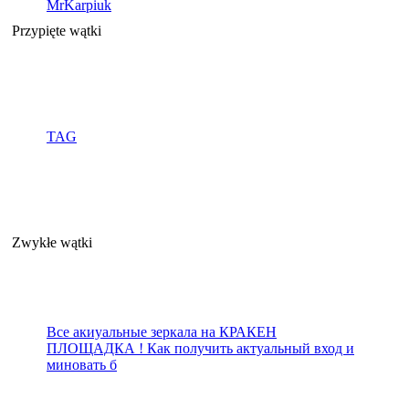
MrKarpiuk
Przypięte wątki
TAG
Zwykłe wątki
Все акиуальные зеркала на КРАКЕН
ПЛОЩАДКА ! Как получить актуальный вход и
миновать б