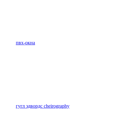
пвх-окна
гугл эдвордс cheirography