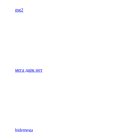
mg2
мега дарк нет
hidemega