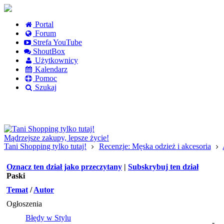
Portal
Forum
Strefa YouTube
ShoutBox
Użytkownicy
Kalendarz
Pomoc
Szukaj
Logowanie
Logowanie Facebook
Rejestracja
Mądrzejsze zakupy, lepsze życie!
Tani Shopping tylko tutaj!
Recenzje: Męska odzież i akcesoria
Oznacz ten dział jako przeczytany
|
Subskrybuj ten dział
Paski
Temat
/
Autor
Ogłoszenia
Błędy w Stylu
-