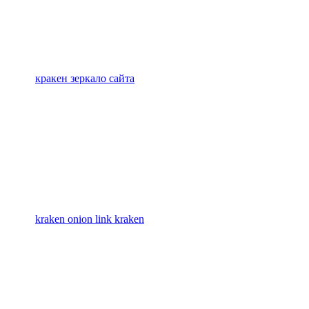
кракен зеркало сайта
kraken onion link kraken