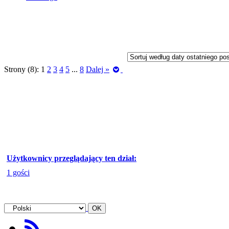
Strony (8):
1
2
3
4
5
...
8
Dalej »
Użytkownicy przeglądający ten dział:
1 gości