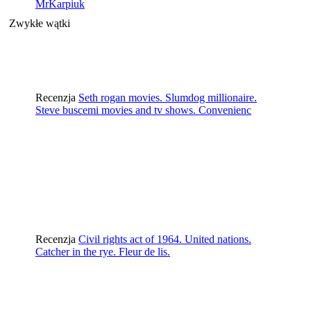
MrKarpiuk
Zwykłe wątki
Recenzja
Seth rogan movies. Slumdog millionaire.
Steve buscemi movies and tv shows. Convenienc
Recenzja
Civil rights act of 1964. United nations.
Catcher in the rye. Fleur de lis.