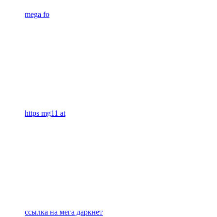
mega fo
https mg11 at
ссылка на мега даркнет