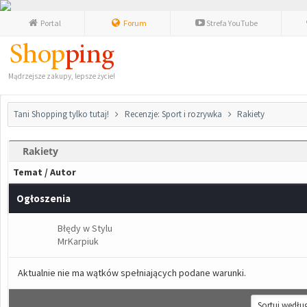
Portal
Forum
Strefa YouTube
Mądrzejsze zakupy, lepsze życie!
Tani Shopping tylko tutaj!
Recenzje: Sport i rozrywka
Rakiety
Rakiety
Temat
/
Autor
Ogłoszenia
Błędy w Stylu
MrKarpiuk
Aktualnie nie ma wątków spełniających podane warunki.