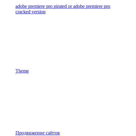
adobe premiere pro pirated or adobe premiere pro
cracked version
Theme
Продвижение сайтов