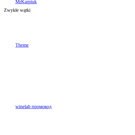
MrKarpiuk
Zwykłe wątki
Theme
winelab промокод