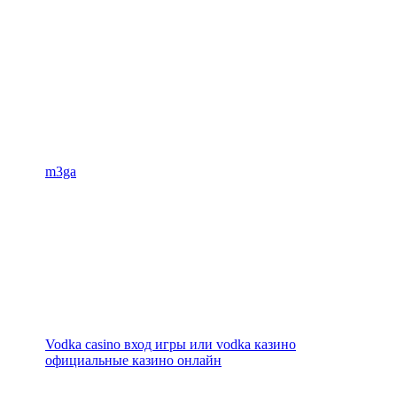
m3ga
Vodka casino вход игры или vodka казино
официальные казино онлайн