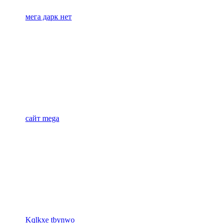
мега дарк нет
сайт mega
Kqlkxe tbynwo