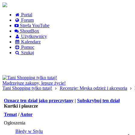
Portal
Forum
Strefa YouTube
ShoutBox
Użytkownicy
Kalendarz
Pomoc
Szukaj
Logowanie
Logowanie Facebook
Rejestracja
Mądrzejsze zakupy, lepsze życie!
Tani Shopping tylko tutaj!
Recenzje: Męska odzież i akcesoria
Oznacz ten dział jako przeczytany
|
Subskrybuj ten dział
Kurtki i płaszcze
Temat
/
Autor
Ogłoszenia
Błędy w Stylu
-