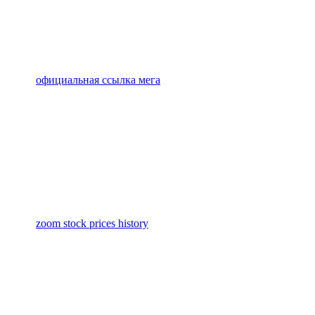
официальная ссылка мега
zoom stock prices history