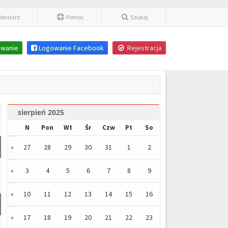
lendarz
Pomoc
Szukaj
wanie
Logowanie Facebook
Rejestracja
sierpień 2025
N
Pon
Wt
Śr
Czw
Pt
So
27
28
29
30
31
1
2
»
3
4
5
6
7
8
9
»
10
11
12
13
14
15
16
»
17
18
19
20
21
22
23
»