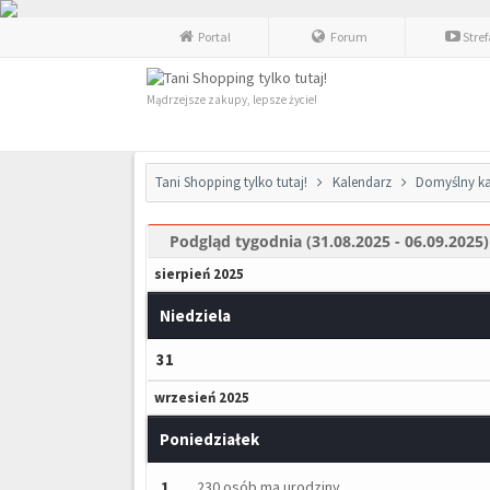
Portal
Forum
Stre
Mądrzejsze zakupy, lepsze życie!
Tani Shopping tylko tutaj!
Kalendarz
Domyślny ka
Podgląd tygodnia (31.08.2025 - 06.09.2025)
sierpień 2025
Niedziela
31
wrzesień 2025
Poniedziałek
1
230 osób ma urodziny