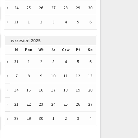
24
25
26
27
28
29
30
»
31
1
2
3
4
5
6
»
wrzesień 2025
N
Pon
Wt
Śr
Czw
Pt
So
31
1
2
3
4
5
6
»
7
8
9
10
11
12
13
»
14
15
16
17
18
19
20
»
21
22
23
24
25
26
27
»
28
29
30
1
2
3
4
»