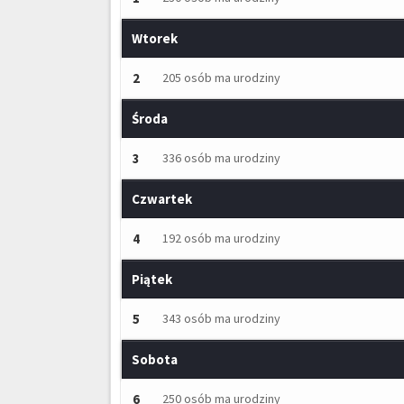
Wtorek
2
205 osób ma urodziny
Środa
3
336 osób ma urodziny
Czwartek
4
192 osób ma urodziny
Piątek
5
343 osób ma urodziny
Sobota
6
250 osób ma urodziny