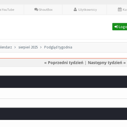
fa YouTube
ShoutBox
Użytkownicy
Ka
Logo
lendarz
sierpień 2025
Podgląd tygodnia
« Poprzedni tydzień
|
Następny tydzień »