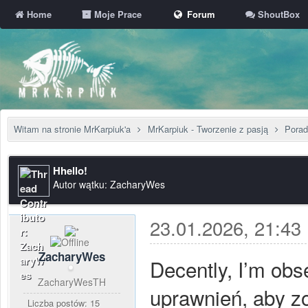
Home
Moje Prace
Forum
ShoutBox
Witam na stronie MrKarpiuk'a
MrKarpiuk - Tworzenie z pasją
Porad
Hhello!
Autor wątku: ZacharyWes
23.01.2026, 21:43
ZacharyWes
Decently, I’m ob
ZacharyWesTH
uprawnień, aby zo
Liczba postów: 15