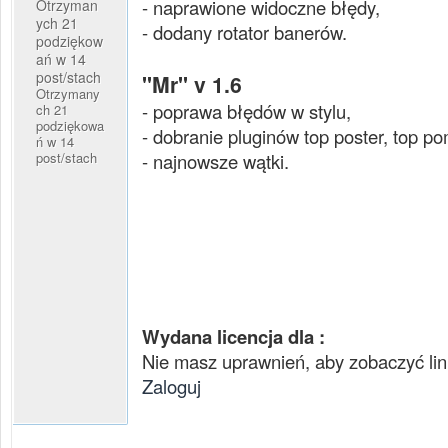
- naprawione widoczne błędy,
Otrzyman
ych 21
- dodany rotator banerów.
podziękow
ań w 14
post/stach
"Mr" v 1.6
Otrzymany
- poprawa błędów w stylu,
ch 21
podziękowa
- dobranie pluginów top poster, top p
ń w 14
post/stach
- najnowsze wątki.
Wydana licencja dla :
Nie masz uprawnień, aby zobaczyć lin
Zaloguj