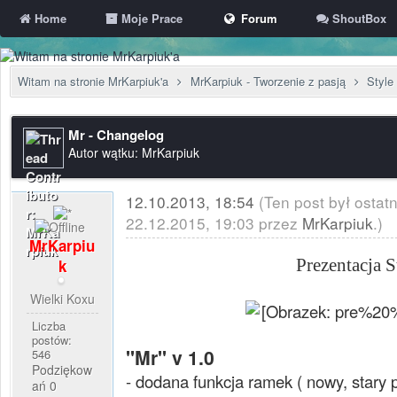
Home
Moje Prace
Forum
ShoutBox
Witam na stronie MrKarpiuk'a
MrKarpiuk - Tworzenie z pasją
Styl
Mr - Changelog
Autor wątku: MrKarpiuk
12.10.2013, 18:54
(Ten post był ostat
22.12.2015, 19:03 przez
MrKarpiuk
.)
MrKarpiu
Prezentacja S
k
Wielki Koxu
Liczba
postów:
"Mr" v 1.0
546
Podziękow
- dodana funkcja ramek ( nowy, stary p
ań 0