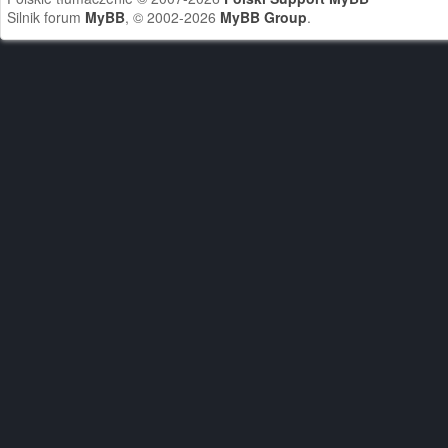
Silnik forum
MyBB
, © 2002-2026
MyBB Group
.