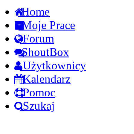
Home
Moje Prace
Forum
ShoutBox
Użytkownicy
Kalendarz
Pomoc
Szukaj