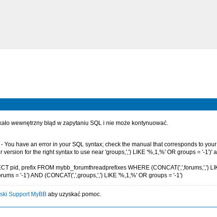
ało wewnętrzny błąd w zapytaniu SQL i nie może kontynuować.
- You have an error in your SQL syntax; check the manual that corresponds to yo
r version for the right syntax to use near 'groups,',') LIKE '%,1,%' OR groups = '-1')' a
CT pid, prefix FROM mybb_forumthreadprefixes WHERE (CONCAT(',',forums,',') LI
rums = '-1') AND (CONCAT(',',groups,',') LIKE '%,1,%' OR groups = '-1')
ski Support MyBB
aby uzyskać pomoc.