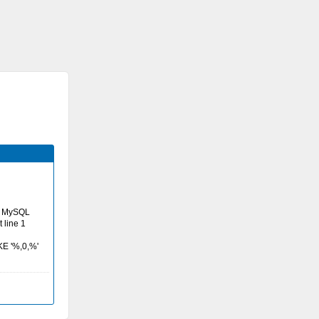
ur MySQL
t line 1
KE '%,0,%'