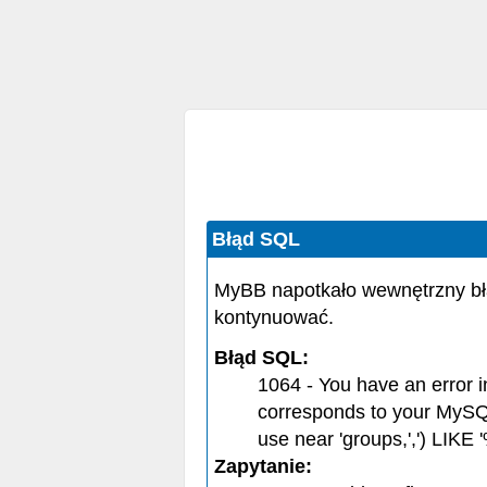
Błąd SQL
MyBB napotkało wewnętrzny bł
kontynuować.
Błąd SQL:
1064 - You have an error 
corresponds to your MySQL 
use near 'groups,',') LIKE '
Zapytanie: