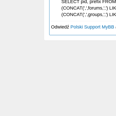
SELECT pid, prefix FRO
(CONCAT(',',forums,',') LI
(CONCAT(',',groups,',') LI
Odwiedź
Polski Support MyBB