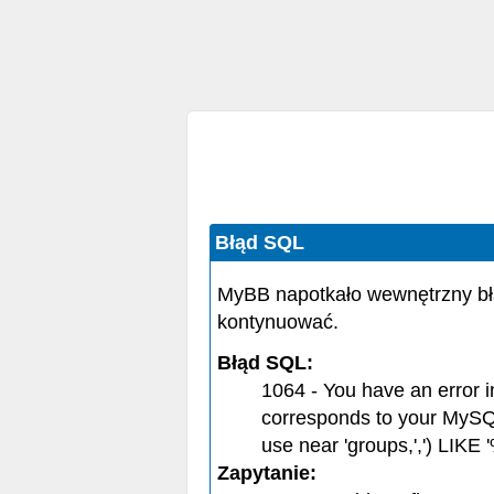
Błąd SQL
MyBB napotkało wewnętrzny bł
kontynuować.
Błąd SQL:
1064 - You have an error 
corresponds to your MySQL 
use near 'groups,',') LIKE '
Zapytanie: