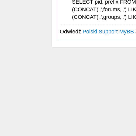
SELECT pid, prefix FRO
(CONCAT(',',forums,',') LI
(CONCAT(',',groups,',') LI
Odwiedź
Polski Support MyBB