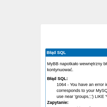
Błąd SQL
MyBB napotkało wewnętrzny bł
kontynuować.
Błąd SQL:
1064 - You have an error 
corresponds to your MySQL 
use near 'groups,',') LIKE '
Zapytanie: