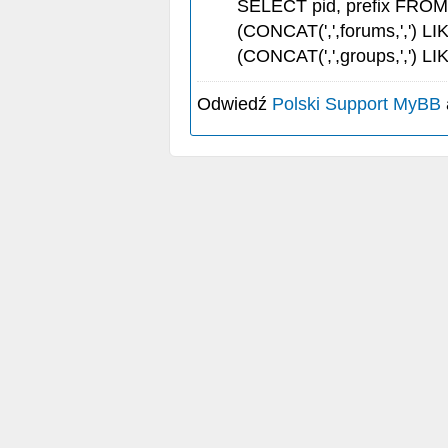
SELECT pid, prefix FRO
(CONCAT(',',forums,',') LI
(CONCAT(',',groups,',') LI
Odwiedź
Polski Support MyBB