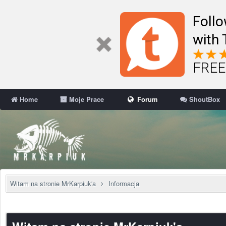
Follo
with 
FREE 
Home
Moje Prace
Forum
ShoutBox
Witam na stronie MrKarpiuk'a
Informacja