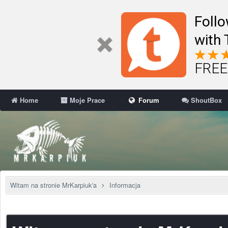
Follo
with 
FREE 
Home
Moje Prace
Forum
ShoutBox
Witam na stronie MrKarpiuk'a
Informacja