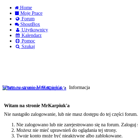
Home
Moje Prace
Forum
ShoutBox
Użytkownicy
Kalendarz
Pomoc
Szukaj
Logowanie
Logowanie Facebook
Rejestracja
Witam na stronie MrKarpiuk'a
Informacja
Witam na stronie MrKarpiuk'a
Nie nastąpiło zalogowanie, lub nie masz dostępu do tej części forum
Nie zalogowano lub nie zarejestrowano się na forum. Zaloguj si
Możesz nie mieć uprawnień do oglądania tej strony.
Twoje konto może być nieaktywne albo zablokowane.