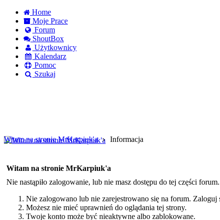
Home
Moje Prace
Forum
ShoutBox
Użytkownicy
Kalendarz
Pomoc
Szukaj
Logowanie
Logowanie Facebook
Rejestracja
Witam na stronie MrKarpiuk'a
Informacja
Witam na stronie MrKarpiuk'a
Nie nastąpiło zalogowanie, lub nie masz dostępu do tej części forum
Nie zalogowano lub nie zarejestrowano się na forum. Zaloguj si
Możesz nie mieć uprawnień do oglądania tej strony.
Twoje konto może być nieaktywne albo zablokowane.