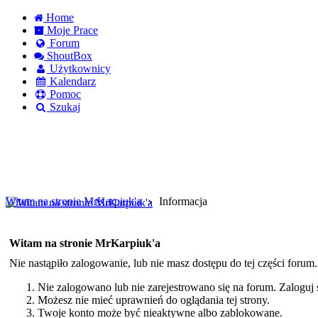
Home
Moje Prace
Forum
ShoutBox
Użytkownicy
Kalendarz
Pomoc
Szukaj
Logowanie
Logowanie Facebook
Rejestracja
Witam na stronie MrKarpiuk'a
Informacja
Witam na stronie MrKarpiuk'a
Nie nastąpiło zalogowanie, lub nie masz dostępu do tej części forum
Nie zalogowano lub nie zarejestrowano się na forum. Zaloguj si
Możesz nie mieć uprawnień do oglądania tej strony.
Twoje konto może być nieaktywne albo zablokowane.