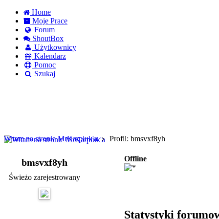
Home
Moje Prace
Forum
ShoutBox
Użytkownicy
Kalendarz
Pomoc
Szukaj
Logowanie
Logowanie Facebook
Rejestracja
Witam na stronie MrKarpiuk'a
Profil: bmsvxf8yh
Offline
bmsvxf8yh
Świeżo zarejestrowany
Statystyki forumo