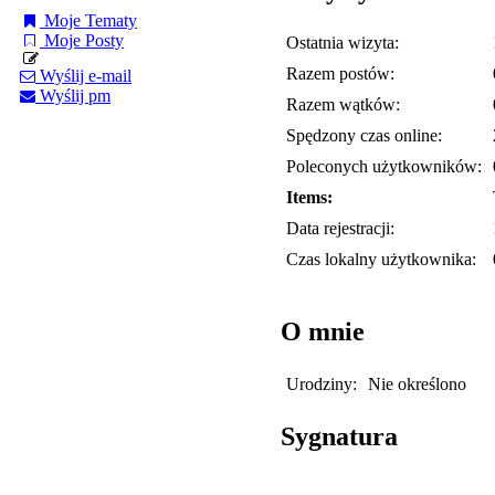
Moje Tematy
Moje Posty
Ostatnia wizyta:
Razem postów:
Wyślij e-mail
Wyślij pm
Razem wątków:
Spędzony czas online:
Poleconych użytkowników:
Items:
Data rejestracji:
Czas lokalny użytkownika:
O mnie
Urodziny:
Nie określono
Sygnatura