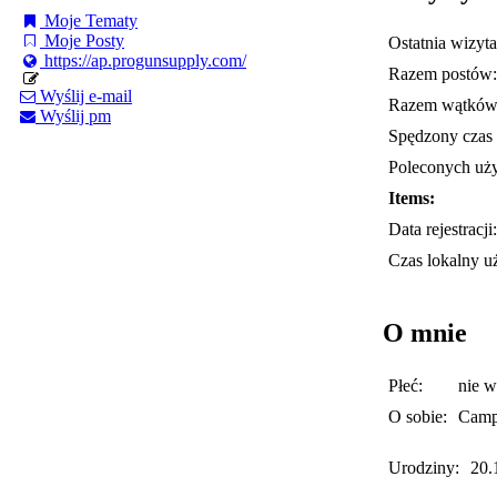
Moje Tematy
Moje Posty
Ostatnia wizyta
https://ap.progunsupply.com/
Razem postów:
Wyślij e-mail
Razem wątków
Wyślij pm
Spędzony czas 
Poleconych uż
Items:
Data rejestracji:
Czas lokalny u
O mnie
Płeć:
nie 
O sobie:
Camp
Urodziny:
20.