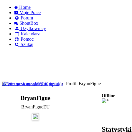
Home
Moje Prace
Forum
ShoutBox
Użytkownicy
Kalendarz
Pomoc
Szukaj
Logowanie
Logowanie Facebook
Rejestracja
Witam na stronie MrKarpiuk'a
Profil: BryanFigue
Offline
BryanFigue
BryanFigueEU
Statystyk