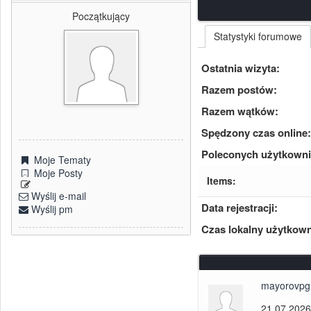
Początkujący
Statystyki forumowe
Ostatnia wizyta:
Razem postów:
Razem wątków:
Spędzony czas online:
Poleconych użytkown
Moje Tematy
Moje Posty
Items:
Wyślij e-mail
Data rejestracji:
Wyślij pm
Czas lokalny użytkown
mayorovpg
21.07.2026