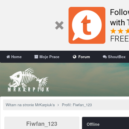
Follo
with 
FREE 
Home
Moje Prace
Forum
ShoutBox
Witam na stronie MrKarpiuk'a
Profil: Fiwfan_123
Fiwfan_123
Offline