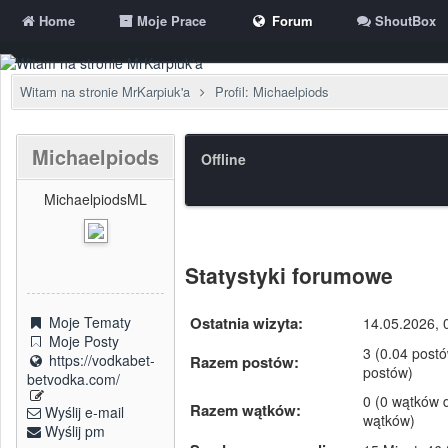
Home
Moje Prace
Forum
ShoutBox
Witam na stronie MrKarpiuk'a
Profil: Michaelpiods
Michaelpiods
Offline
MichaelpiodsML
Statystyki forumowe
Ostatnia wizyta:
Moje Tematy
14.05.2026, 
Moje Posty
3 (0.04 postó
https://vodkabet-
Razem postów:
postów)
betvodka.com/
0 (0 wątków d
Razem wątków:
Wyślij e-mail
wątków)
Wyślij pm