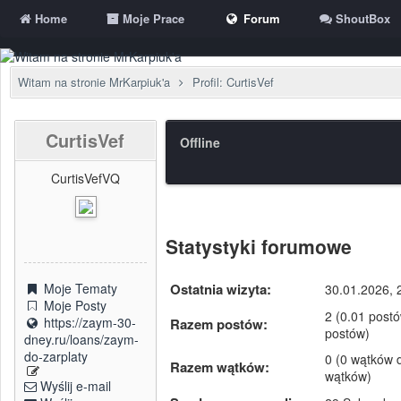
Home
Moje Prace
Forum
ShoutBox
Witam na stronie MrKarpiuk'a
Profil: CurtisVef
CurtisVef
Offline
CurtisVefVQ
Statystyki forumowe
Ostatnia wizyta:
Moje Tematy
30.01.2026, 
Moje Posty
2 (0.01 postó
https://zaym-30-
Razem postów:
postów)
dney.ru/loans/zaym-
do-zarplaty
0 (0 wątków d
Razem wątków:
wątków)
Wyślij e-mail