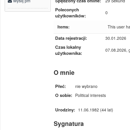
Spędzony czas online:
29 Sekund
Wyślij pm
Poleconych
0
użytkowników:
Items:
This user h
Data rejestracji:
30.01.2026
Czas lokalny
07.08.2026, 
użytkownika:
O mnie
Płeć:
nie wybrano
O sobie:
Political interests
Urodziny:
11.06.1982 (44 lat)
Sygnatura