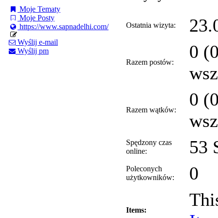
Moje Tematy
Moje Posty
23.
Ostatnia wizyta:
https://www.sapnadelhi.com/
Wyślij e-mail
0 (
Wyślij pm
Razem postów:
wsz
0 (
Razem wątków:
wsz
53 
Spędzony czas
online:
0
Poleconych
użytkowników:
Thi
Items: