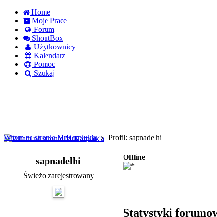
Home
Moje Prace
Forum
ShoutBox
Użytkownicy
Kalendarz
Pomoc
Szukaj
Logowanie
Logowanie Facebook
Rejestracja
Witam na stronie MrKarpiuk'a
Profil: sapnadelhi
Offline
sapnadelhi
Świeżo zarejestrowany
Statystyki forumo