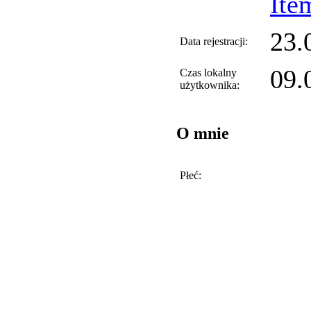
Ite
23.
Data rejestracji:
09.
Czas lokalny
użytkownika:
O mnie
Płeć: