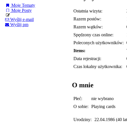
Moje Tematy
Moje Posty
Ostatnia wizyta:
Razem postów:
Wyślij e-mail
Wyślij pm
Razem wątków:
Spędzony czas online:
Poleconych użytkowników:
Items:
Data rejestracji:
Czas lokalny użytkownika:
O mnie
Płeć:
nie wybrano
O sobie:
Playing cards
Urodziny:
22.04.1986 (40 lat