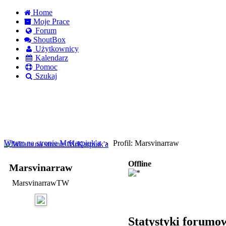
Home
Moje Prace
Forum
ShoutBox
Użytkownicy
Kalendarz
Pomoc
Szukaj
Logowanie
Logowanie Facebook
Rejestracja
Witam na stronie MrKarpiuk'a
Profil: Marsvinarraw
Offline
Marsvinarraw
MarsvinarrawTW
Statystyki forumo