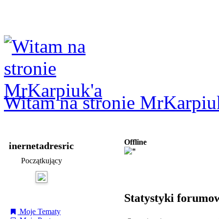
Logowanie
Logowanie Facebook
Rejestracja
Witam na stronie MrKarpiu
Offline
inernetadresric
Początkujący
Statystyki forumo
Moje Tematy