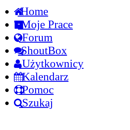
Home
Moje Prace
Forum
ShoutBox
Użytkownicy
Kalendarz
Pomoc
Szukaj