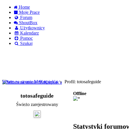
Home
Moje Prace
Forum
ShoutBox
Użytkownicy
Kalendarz
Pomoc
Szukaj
Logowanie
Logowanie Facebook
Rejestracja
Witam na stronie MrKarpiuk'a
Profil: totosafeguide
Offline
totosafeguide
Świeżo zarejestrowany
Statystyki forumo