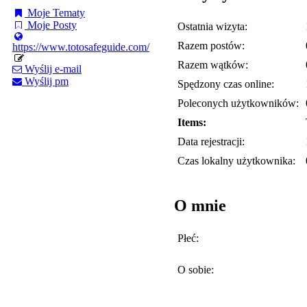
Moje Tematy
Moje Posty
Ostatnia wizyta:
Razem postów:
https://www.totosafeguide.com/
Razem wątków:
Wyślij e-mail
Wyślij pm
Spędzony czas online:
Poleconych użytkowników:
Items:
Data rejestracji:
Czas lokalny użytkownika:
O mnie
Płeć:
O sobie: