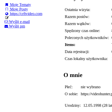
Moje Tematy
Moje Posty
Ostatnia wizyta:
https://crftvideo.com
Razem postów:
Wyślij e-mail
Razem wątków:
Wyślij pm
Spędzony czas online:
Poleconych użytkowników:
Items:
Data rejestracji:
Czas lokalny użytkownika:
O mnie
Płeć:
nie wybrano
O sobie:
https://videohunter.
Urodziny:
12.05.1998 (28 lat