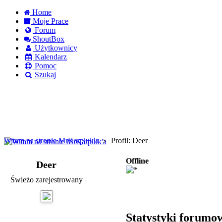
Home
Moje Prace
Forum
ShoutBox
Użytkownicy
Kalendarz
Pomoc
Szukaj
Logowanie
Logowanie Facebook
Rejestracja
Witam na stronie MrKarpiuk'a
Profil: Deer
Offline
Deer
Świeżo zarejestrowany
Statystyki forumo