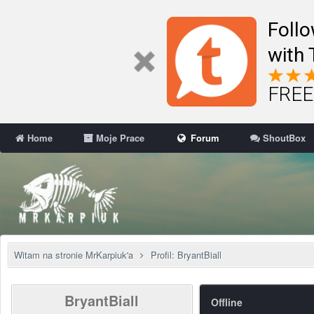
Follo
with 
FREE 
Home
Moje Prace
Forum
ShoutBox
Witam na stronie MrKarpiuk'a
Profil: BryantBiall
BryantBiall
Offline