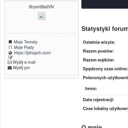
BryantBiallVN
Statystyki for
Ostatnia wizyta:
Moje Tematy
Moje Posty
Razem postów:
https://ljshopch.com/
Razem wątków:
Wyślij e-mail
Wyślij pm
Spędzony czas online:
Poleconych użytkown
Items:
Data rejestracji:
Czas lokalny użytkown
O mnie