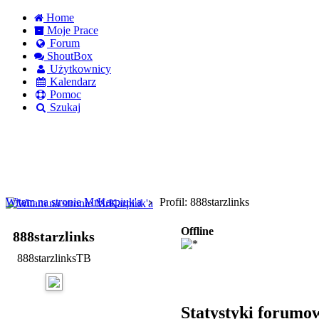
Home
Moje Prace
Forum
ShoutBox
Użytkownicy
Kalendarz
Pomoc
Szukaj
Logowanie
Logowanie Facebook
Rejestracja
Witam na stronie MrKarpiuk'a
Profil: 888starzlinks
Offline
888starzlinks
888starzlinksTB
Statystyki forumo