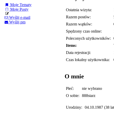
Moje Tematy
Moje Posty
Ostatnia wizyta:
Razem postów:
Wyślij e-mail
Wyślij pm
Razem wątków:
Spędzony czas online:
Poleconych użytkowników:
Items:
Data rejestracji:
Czas lokalny użytkownika:
O mnie
Płeć:
nie wybrano
O sobie:
888starz
Urodziny:
04.10.1987 (38 lat