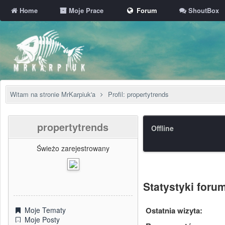
Home
Moje Prace
Forum
ShoutBox
Witam na stronie MrKarpiuk'a
Profil: propertytrends
propertytrends
Offline
Świeżo zarejestrowany
Statystyki for
Ostatnia wizyta:
Moje Tematy
Moje Posty